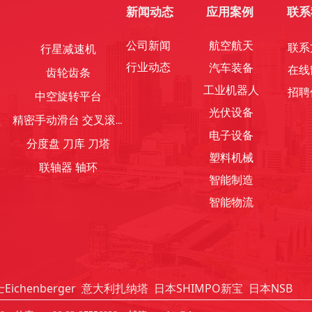
新闻动态
应用案例
联系
公司新闻
航空航天
联系
行星减速机
行业动态
汽车装备
在线
齿轮齿条
工业机器人
招聘
中空旋转平台
光伏设备
杠
精密手动滑台 交叉滚柱轴承
电子设备
分度盘 刀库 刀塔
塑料机械
联轴器 轴环
智能制造
智能物流
Eichenberger
意大利扎纳塔
日本SHIMPO新宝
日本NSB