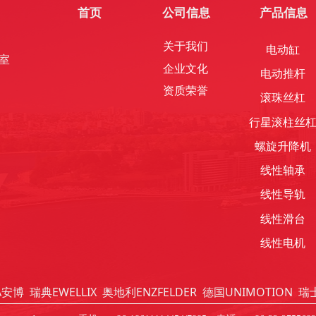
首页
公司信息
产品信息
关于我们
电动缸
室
企业文化
电动推杆
资质荣誉
滚珠丝杠
行星滚柱丝
螺旋升降机
线性轴承
线性导轨
线性滑台
线性电机
A安博
瑞典EWELLIX
奥地利ENZFELDER
德国UNIMOTION
瑞士