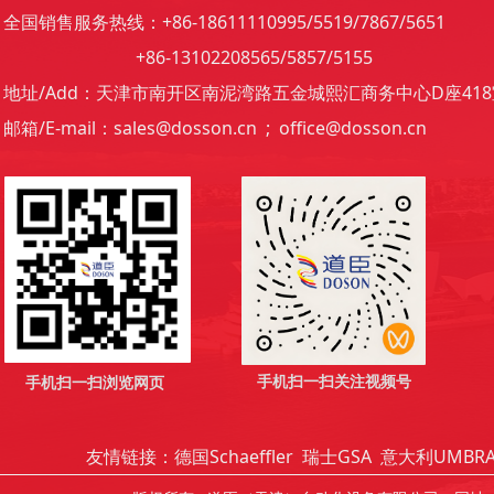
全国销售服务热线：+86-18611110995/5519/7867/5651
+86-13102208565/5857/5155
地址/Add：天津市南开区南泥湾路五金城熙汇商务中心D座418
邮箱/E-mail：sales@dosson.cn ; office@dosson.cn
手机扫一扫关注视频号
手机扫一扫浏览网页
友情链接：
德国Schaeffler
瑞士GSA
意大利UMBR