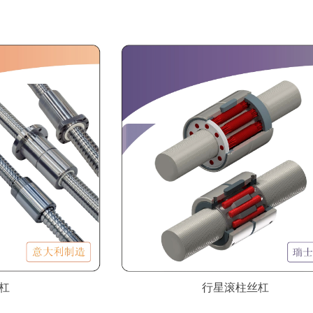
。
杠
行星滚柱丝杠