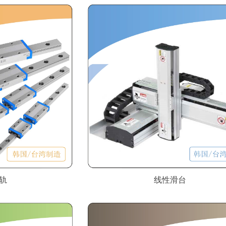
轨
线性滑台